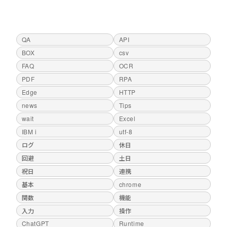
QA
API
BOX
csv
FAQ
OCR
PDF
RPA
Edge
HTTP
news
Tips
wait
Excel
IBM i
utf-8
ログ
休日
回避
土日
祝日
連携
基本
chrome
関数
機能
入力
操作
ChatGPT
Runtime