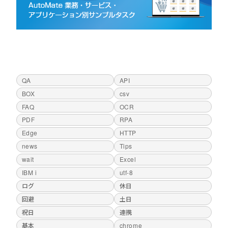
QA
API
BOX
csv
FAQ
OCR
PDF
RPA
Edge
HTTP
news
Tips
wait
Excel
IBM i
utf-8
ログ
休日
回避
土日
祝日
連携
基本
chrome