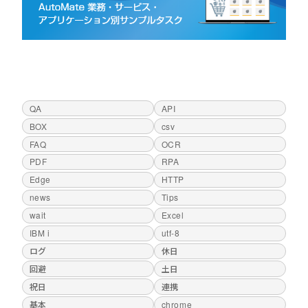
QA
API
BOX
csv
FAQ
OCR
PDF
RPA
Edge
HTTP
news
Tips
wait
Excel
IBM i
utf-8
ログ
休日
回避
土日
祝日
連携
基本
chrome