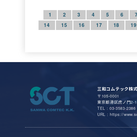
1
2
3
4
5
6
14
15
16
17
18
19
三和コムテック株
〒105-0001
東京都港区虎ノ門2-1
TEL : 03-3583-2386 
URL : https://www.sc