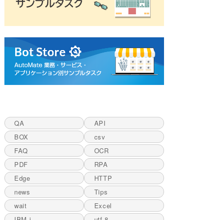
QA
API
BOX
csv
FAQ
OCR
PDF
RPA
Edge
HTTP
news
Tips
wait
Excel
IBM i
utf-8