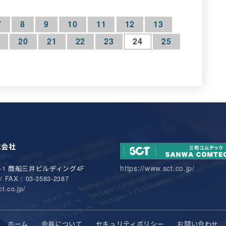
7
8
9
10
11
12
13
20
21
22
23
24
25
式会社
https://www.sct.co.jp/
-1
商船三井ビルディング4F
/ FAX : 03-3583-2387
t.co.jp/
ホーム
会員について
セキュリティポリシー
お問い合わせ