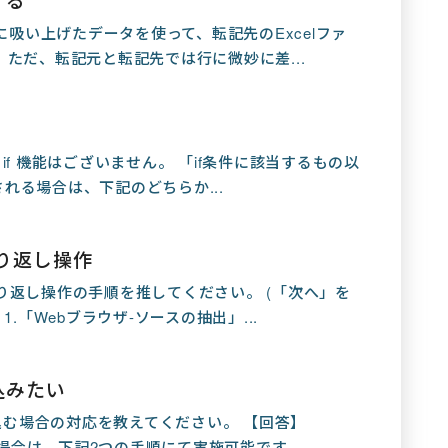
etに吸い上げたデータを使って、転記先のExcelファ
ただ、転記元と転記先では行に微妙に差...
se if 機能はございません。 「if条件に該当するもの以
れる場合は、下記のどちらか...
り返し操作
り返し操作の手順を推してください。 (「次へ」を
.「Webブラウザ-ソースの抽出」...
込みたい
き込む場合の対応を教えてください。 【回答】
場合は、下記2つの手順にて実施可能です。 ...