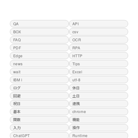
QA
API
BOX
csv
FAQ
OCR
PDF
RPA
Edge
HTTP
news
Tips
wait
Excel
IBM i
utf-8
ログ
休日
回避
土日
祝日
連携
基本
chrome
関数
機能
入力
操作
ChatGPT
Runtime