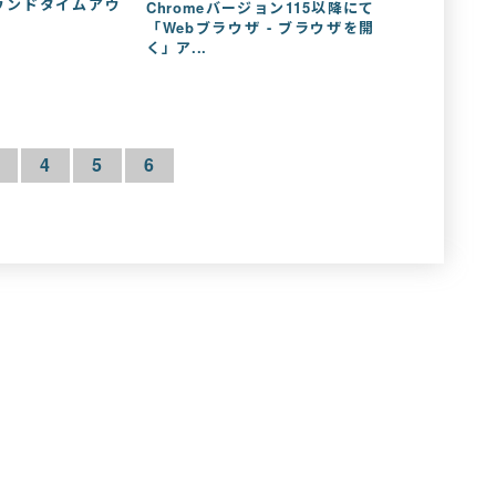
ウンドタイムアウ
Chromeバージョン115以降にて
「Webブラウザ - ブラウザを開
く」ア...
4
5
6