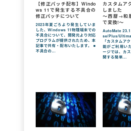
【修正パッチ配布】Windo
カスタムア
ws 11で発生する不具合の
しました
修正パッチについて
～西暦→和
で変換!～
2023年夏ごろより発生していま
した、Windows 11物理端末での
AutoMate 23.
不具合について、開発元より対応
se/Plus/Ul
プログラムが提供されたため、本
「カスタムアク
記事で共有・配布いたします。 ■
能がご利用いた
不具合の...
ージでは、カス
関する簡単...