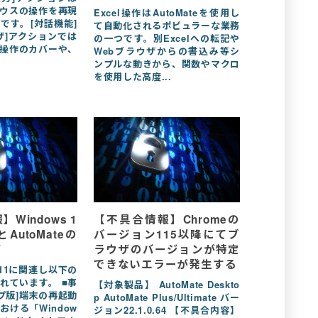
ウスの操作を再現
Excel操作はAutoMateを使用し
です。[対話機能]
て自動化されるポピュラーな業務
ザ]アクションでは
の一つです。別Excelへの転記や
操作のカバーや、
Webブラウザからの書込み等シ
ンプルな動きから、関数やマクロ
を使用した高度...
Windows 1
【不具合情報】Chromeの
AutoMateの
バージョン115以降にてブ
て
ラウザのバージョンが特定
できないエラーが発生する
s 11に関連し以下の
れています。 ■事
【対象製品】 AutoMate Deskto
プ版]端末の再起動
p AutoMate Plus/Ultimate バー
ける「Window
ジョン22.1.0.64 【不具合内容】