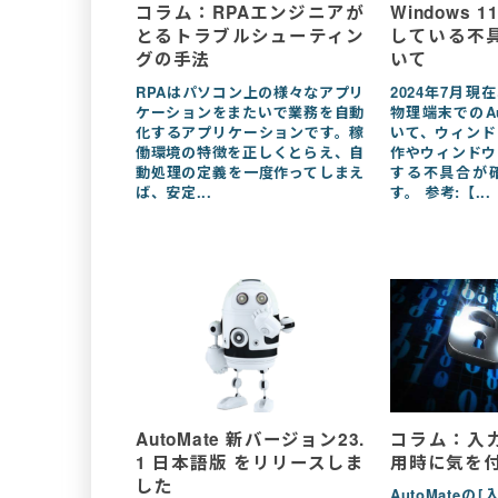
コラム：RPAエンジニアが
Windows
とるトラブルシューティン
している不
グの手法
いて
RPAはパソコン上の様々なアプリ
2024年7月現在
ケーションをまたいで業務を自動
物理端末でのAu
化するアプリケーションです。稼
いて、ウィンド
働環境の特徴を正しくとらえ、自
作やウィンドウ
動処理の定義を一度作ってしまえ
する不具合が
ば、安定...
す。 参考:【...
AutoMate 新バージョン23.
コラム：入
1 日本語版 をリリースしま
用時に気を
した
AutoMate