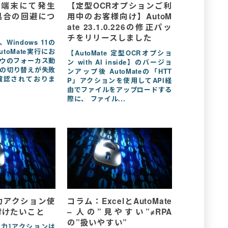
 11端末にて発生
【定型OCRオプションご利
具合の回避につ
用中のお客様向け】AutoM
ate 23.1.0.226の修正パッ
チをリリースしました
、Windows 11の
toMate実行にお
【AutoMate 定型OCRオプショ
ウのフォーカス動
ン with AI inside】のバージョ
の切り替えが失敗
ンアップ後 AutoMateの「HTT
確認されておりま
P」アクションを使用してAPI経
由でファイルをアップロードする
際に、 ファイル...
力アクション使
コラム：ExcelとAutoMate
付けたいこと
– 人の”見やすい”≠RPA
の”扱いやすい”
の[入力]アクションは