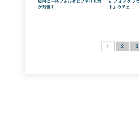
域内に一時フォルダとファイル群
s フォアグラ
が残留す...
ト」のチェ...
1
2
3