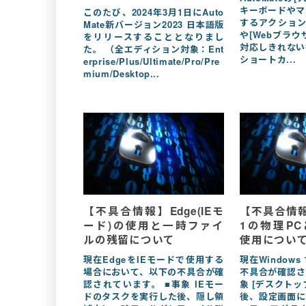
キーボードやマ
このたび、2024年3月1日にAuto
するアクション
Mate新バージョン2023 日本語版
や[Webブラウ
をリリースすることとなりまし
対応しきれない
た。 （全エディション対象：Ent
ショートカ...
erprise/Plus/Ultimate/Pro/Pre
mium/Desktop...
【不具合情報】Edge(IEモ
【不具合情報】
ード)の使用と一時ファイ
1の物理PCと
ルの残留について
使用につい
現在EdgeをIEモードで使用する
現在Window
場合において、以下の不具合が確
不具合が確認さ
認されています。 ■事象 IEモー
象 [デスクトッ
ドのタスクを実行した後、隠し領
後、設定画面にお