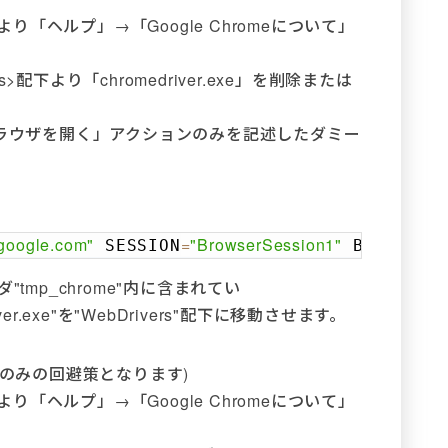
より「ヘルプ」→「Google Chromeについて」
。
rivers>配下より「chromedriver.exe」を削除または
 - ブラウザを開く」アクションのみを記述したダミー
//google.com"
=
"BrowserSession1"
=
"
 SESSION
 BROWSER
Copy
tmp_chrome"内に含まれてい
driver.exe"を"WebDrivers"配下に移動させます。
合のみの回避策となります)
より「ヘルプ」→「Google Chromeについて」
。