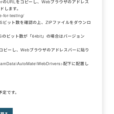
verのURLをコピーし、Webブラウザのアドレス
ードします。
-for-testing/
Sビット数を確認の上、ZIPファイルをダウンロ
OSのビット数が「64bit」の場合はバージョン
URLをコピーし、Webブラウザのアドレスバーに貼り
amData\AutoMate\WebDrivers>配下に配置し
予定です。
戻る