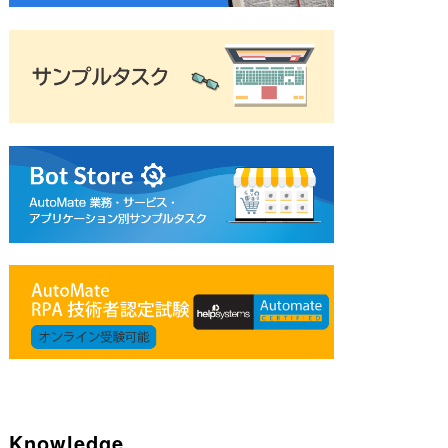
chrome"
/
>
Knowledge