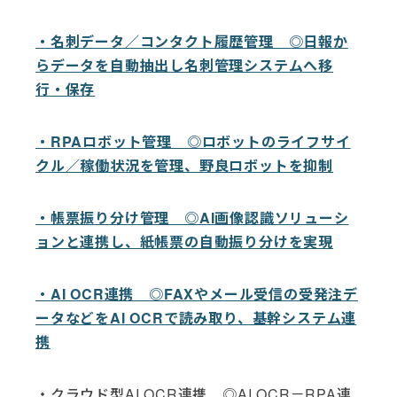
・名刺データ／コンタクト履歴管理 ◎日報か
らデータを自動抽出し名刺管理システムへ移
行・保存
・RPAロボット管理 ◎ロボットのライフサイ
クル／稼働状況を管理、野良ロボットを抑制
・帳票振り分け管理 ◎AI画像認識ソリューシ
ョンと連携し、紙帳票の自動振り分けを実現
・AI OCR連携 ◎FAXやメール受信の受発注デ
ータなどをAI OCRで読み取り、基幹システム連
携
・クラウド型AI OCR連携 ◎AI OCR－RPA連