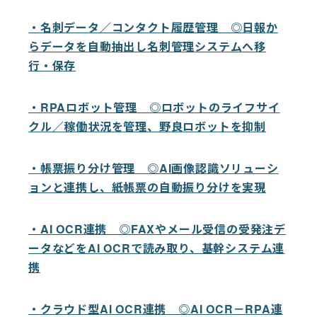
・名刺データ／コンタクト履歴管理 ◎日報か
らデータを自動抽出し名刺管理システムへ移
行・保存
・RPAロボット管理 ◎ロボットのライフサイ
クル／稼働状況を管理、野良ロボットを抑制
・帳票振り分け管理 ◎AI画像認識ソリューシ
ョンと連携し、紙帳票の自動振り分けを実現
・AI OCR連携 ◎FAXやメール受信の受発注デ
ータなどをAI OCRで読み取り、基幹システム連
携
・クラウド型AI OCR連携 ◎AI OCR－RPA連