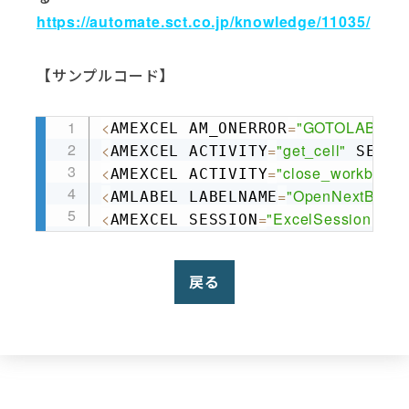
https://automate.sct.co.jp/knowledge/11035/
【サンプルコード】
<
=
"GOTOLABEL"
AMEXCEL AM_ONERROR
Copy
<
=
"get_cell"
AMEXCEL ACTIVITY
 SESSI
<
=
"close_workbook"
AMEXCEL ACTIVITY
<
=
"OpenNextBook"
AMLABEL LABELNAME
<
=
"ExcelSession1"
AMEXCEL SESSION
 W
戻る