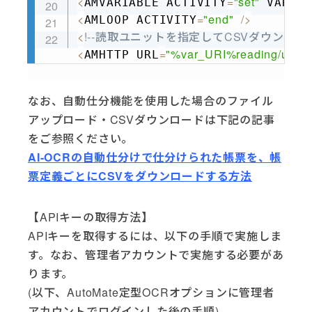
<
=
"set"
AMVARIABLE ACTIVITY
 VARIA
<
=
"end"
/
>
AMLOOP ACTIVITY
<
!--読取ユニットを指定してCSVダウンロ
<
=
"%var_URI%reading/units/
AMHTTP URL
なお、自動仕分機能を使用した場合のファイル
アップロード・CSVダウンロードは下記の記事
をご参照ください。
AI-OCRの自動仕分けで仕分けられた帳票を、帳
票定義ごとにCSVをダウンロードする方法
【APIキーの取得方法】
APIキーを取得するには、以下の手順で実施しま
す。なお、管理者アカウントで実施する必要があ
ります。
(以下、AutoMate定型OCRオプションに管理者
アカウントでログインした後の手順)