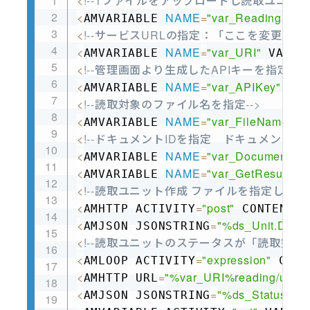
<
!--1ファイルをアップロードし読取ユニッ
Copy
<
NAME
=
"var_ReadingStatu
AMVARIABLE 
<
!--サービスURLの指定：「ここを変更」の
<
NAME
=
"var_URI"
AMVARIABLE 
 VALUE
<
!--管理画面より生成したAPIキーを指定-->
<
NAME
=
"var_APIKey"
AMVARIABLE 
 VA
<
!--読取対象のファイル名を指定-->
<
NAME
=
"var_FileName"
AMVARIABLE 
 V
<
!--ドキュメントIDを指定　ドキュメントI
<
NAME
=
"var_DocumentId"
AMVARIABLE 
<
NAME
=
"var_GetResult"
AMVARIABLE 
 V
<
!--読取ユニット作成 ファイルを指定しないとConte
<
=
"post"
AMHTTP ACTIVITY
 CONTENTTY
<
=
"%ds_Unit.Data
AMJSON JSONSTRING
<
!--読取ユニットのステータスが「読取完了
<
=
"expression"
AMLOOP ACTIVITY
 COND
<
=
"%var_URI%reading/units
AMHTTP URL
<
=
"%ds_Status.Da
AMJSON JSONSTRING