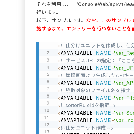
それを利用し、「/ConsoleWeb/api/v1/rea
行います。
以下、サンプルです。
なお、このサンプル
施するまで、エントリーを行わないことを
<
!--仕分けユニットを作成し、仕
<
NAME
=
"var_Re
AMVARIABLE 
<
!--サービスURLの指定：「こ
<
NAME
=
"var_UR
AMVARIABLE 
<
!--管理画面より生成したAPIキー
<
NAME
=
"var_AP
AMVARIABLE 
<
!--読取対象のファイル名を指定--
<
NAME
=
"var_Fi
AMVARIABLE 
<
!--sorterRuleIdを指定-->
<
NAME
=
"var_Sor
AMVARIABLE 
<
NAME
=
"var_ind
AMVARIABLE 
<
!--仕分ユニット作成 -->