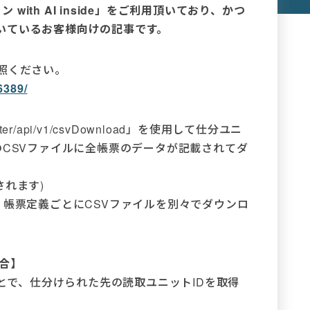
 with AI inside」をご利用頂いており、かつ
いているお客様向けの記事です。
照ください。
6389/
er/api/v1/csvDownload」を使用して仕分ユニ
のCSVファイルに全帳票のデータが記載されてダ
されます)
、帳票定義ごとにCSVファイルを別々でダウンロ
。
場合】
を利用することで、仕分けられた先の読取ユニットIDを取得