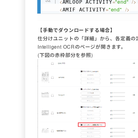
<
=
"end"
/
>
AMLOOP ACTIVITY
<
=
"end"
/
>
AMIF ACTIVITY
【手動でダウンロードする場合】
仕分けユニットの「詳細」から、各定義の
Intelligent OCRのページが開きます。
(下図の赤枠部分を参照)