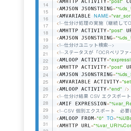
<
=
"post"
AMHTTP ACTIVITY
 C
<
=
"%ds_
AMJSON JSONSTRING
<
NAME
=
"var_sor
AMVARIABLE 
<
!--仕分け処理の実施（継続して
<
=
"post"
AMHTTP ACTIVITY
 U
<
=
"%ds_
AMJSON JSONSTRING
<
!--仕分けユニット検索-->
<
!--ステータスが「OCRベリファ
<
=
"express
AMLOOP ACTIVITY
<
=
"post"
AMHTTP ACTIVITY
 U
<
=
"%ds_
AMJSON JSONSTRING
<
=
"set
AMVARIABLE ACTIVITY
<
=
"end"
/
>
AMLOOP ACTIVITY
<
!--仕分け結果 CSV エクスポート-
<
=
"%var_Re
AMIF EXPRESSION
<
!--CSV 個別エクスポート　必
<
=
"0"
TO
=
"%UBou
AMLOOP FROM
<
=
"%var_URI%Conso
AMHTTP URL