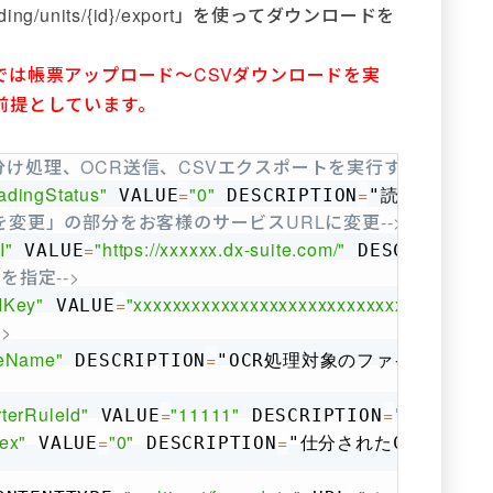
ding/units/{id}/export」を使ってダウンロードを
では帳票アップロード～CSVダウンロードを実
前提としています。
分け処理、OCR送信、CSVエクスポートを実行するサンプル-
Copy
adingStatus"
=
"0"
=
 VALUE
 DESCRIPTION
"読取ステータ
こを変更」の部分をお客様のサービスURLに変更-->
I"
=
"https://xxxxxx.dx-suite.com/"
 VALUE
 DESCRIPTION
を指定-->
IKey"
=
"xxxxxxxxxxxxxxxxxxxxxxxxxxxxxxxxxxxxx
 VALUE
>
leName"
=
>
 DESCRIPTION
"OCR処理対象のファイル名"
%
terRuleId"
=
"11111"
=
 VALUE
 DESCRIPTION
"ユニットI
ex"
=
"0"
=
 VALUE
 DESCRIPTION
"仕分されたCSVをダ