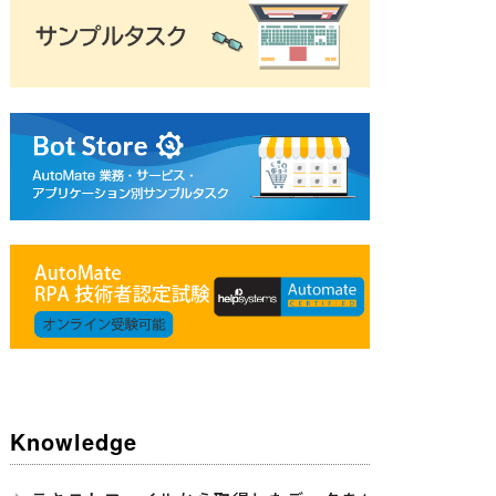
->
" TYPE="
/
>
ス
number" 
=
/
>
"APIの共通URI" 
xxxxxxxxxxxxxxxxxxxxxxxxxxxxxxxx"
=
 DESCRIPTION
"
(
)
<
/
GetDesktopDirectory
%\SAMPLE.pdf
AMVARIAB
/
>
D 対象の定義を選んだ際のURLから取得可能" 
Knowledge
" TYPE="
/
>
ウンロードする際のインデックス
number" 