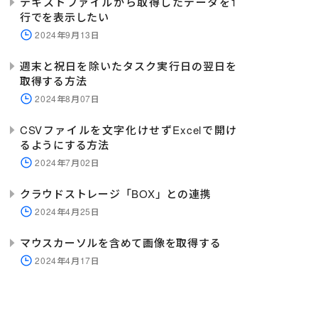
テキストファイルから取得したデータを1
er/api/v1/add"
TYPE
=
"field"
=
"file"
DATA
 FILEFIELD
行でを表示したい
2024年9月13日
>
IABLE
週末と祝日を除いたタスク実行日の翌日を
=
"ds_unit"
>
<
NAME
=
"X-Console
SULTDATASET
HEADER 
取得する方法
2024年8月07日
CSVファイルを文字化けせずExcelで開け
Status% &gt;= 100 and %var_ReadingStatus% &lt;= 130)
るようにする方法
=
"ds_Status"
>
<
NAME
=
"X-Consol
2024年7月02日
ULTDATASET
HEADER 
クラウドストレージ「BOX」との連携
<
/
>
.statusCode%
AMVARIABLE
2024年4月25日
マウスカーソルを含めて画像を取得する
= 130"
=
"YES"
/
>
 USECOMPLEXUI
2024年4月17日
r_index"
/
>
index).readingUnitId%/export"
=
 FILE
"%GetDesktopD