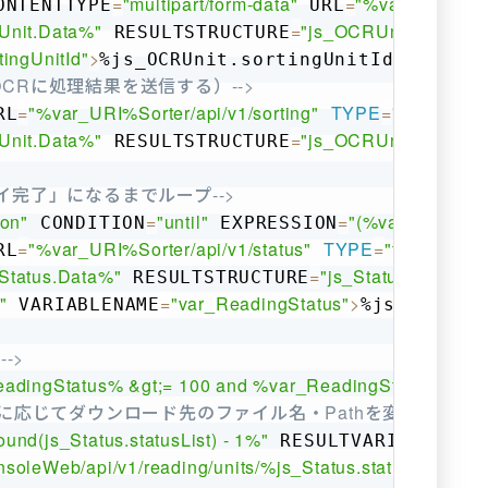
=
"multipart/form-data"
=
"%var_URI%Sort
ONTENTTYPE
 URL
Unit.Data%"
=
"js_OCRUnit"
/
>
 RESULTSTRUCTURE
tingUnitId"
>
<
/
%js_OCRUnit.sortingUnitId%
AMVAR
OCRに処理結果を送信する）-->
=
"%var_URI%Sorter/api/v1/sorting"
TYPE
=
"field"
RL
 RE
Unit.Data%"
=
"js_OCRUnit"
/
>
 RESULTSTRUCTURE
イ完了」になるまでループ-->
ion"
=
"until"
=
"(%var_Reading
 CONDITION
 EXPRESSION
=
"%var_URI%Sorter/api/v1/status"
TYPE
=
"field"
RL
 RES
Status.Data%"
=
"js_Status"
/
>
 RESULTSTRUCTURE
"
=
"var_ReadingStatus"
>
 VARIABLENAME
%js_Status
->
adingStatus% &gt;= 100 and %var_ReadingStatus% &lt;
要に応じてダウンロード先のファイル名・Pathを変更-->
nd(js_Status.statusList) - 1%"
=
"va
 RESULTVARIABLE
leWeb/api/v1/reading/units/%js_Status.statusList(var_