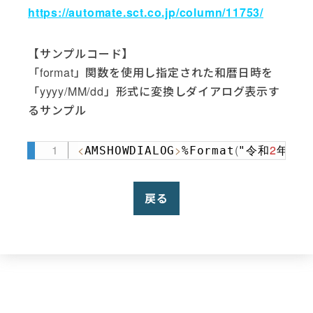
https://automate.sct.co.jp/column/11753/
【サンプルコード】
「format」関数を使用し指定された和暦日時を
「yyyy/MM/dd」形式に変換しダイアログ表示す
るサンプル
<
>
(
2
10
AMSHOWDIALOG
%Format
"令和
年
Copy
戻る