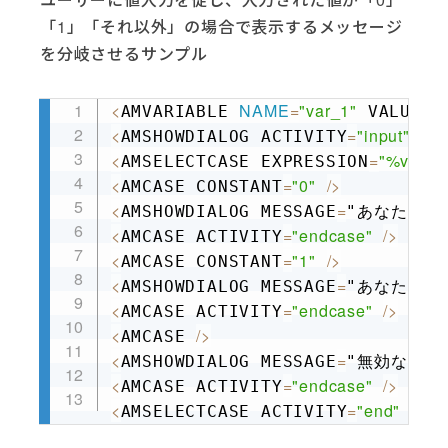
「1」「それ以外」の場合で表示するメッセージ
を分岐させるサンプル
<
NAME
=
"var_1"
=
""
AMVARIABLE 
 VALUE
Copy
<
=
"input"
AMSHOWDIALOG ACTIVITY
 ME
<
=
"%var_1
AMSELECTCASE EXPRESSION
<
=
"0"
/
>
AMCASE CONSTANT
<
=
AMSHOWDIALOG MESSAGE
"あなたが入
<
=
"endcase"
/
>
AMCASE ACTIVITY
<
=
"1"
/
>
AMCASE CONSTANT
<
=
AMSHOWDIALOG MESSAGE
"あなたが入
<
=
"endcase"
/
>
AMCASE ACTIVITY
<
/
>
AMCASE 
<
=
AMSHOWDIALOG MESSAGE
"無効な値が
<
=
"endcase"
/
>
AMCASE ACTIVITY
<
=
"end"
/
>
AMSELECTCASE ACTIVITY