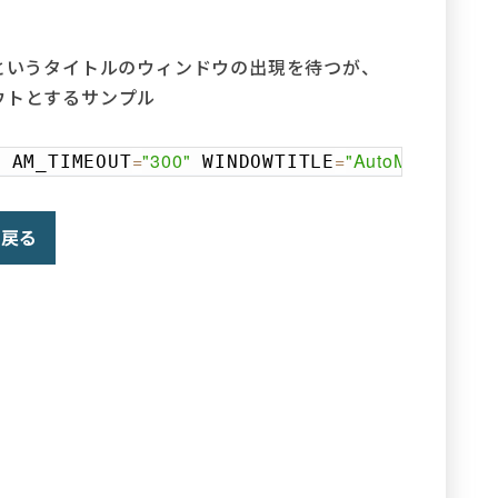
Explorer」というタイトルのウィンドウの出現を待つが、
ウトとするサンプル
=
"300"
=
"AutoMate Demo 1
 AM_TIMEOUT
 WINDOWTITLE
Copy
戻る