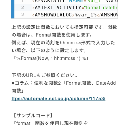
<
NAME
=
"var_1"
=
""
AMVARIABLE 
 VALUE
Copy
<
=
"format_datetime"
AMTEXT ACTIVITY
 
<
>
<
/
AMSHOWDIALOG
%var_1%
AMSHOWDIA
上記の設定は関数においても指定可能です。関数
の場合は、Format関数を使用します。
例えば、現在の時刻をhh:mm:ss形式で入力した
い場合、以下のように設定します。
「%Format(Now, " hh:mm:ss ") %」
下記のURLもご参照ください。
■コラム：便利な関数2「Format関数、DateAdd
関数」
ttps://automate.sct.co.jp/column/11753/
【サンプルコード】
「format」関数を使用し現在時刻を