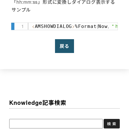
「hh:mm:ss」形式に変換しダイアログ表示する
サンプル
<
>
(
,
" hh:mm
AMSHOWDIALOG
%Format
Now
Copy
戻る
Knowledge記事検索