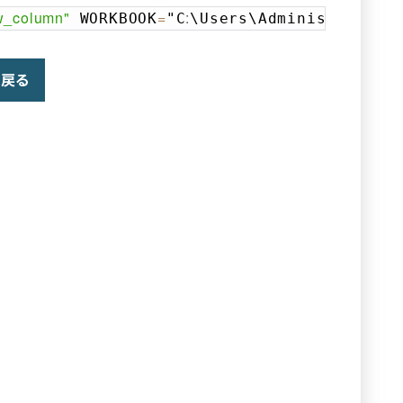
ow_column"
=
:
 WORKBOOK
"C
\Users\Administrator\
Copy
戻る