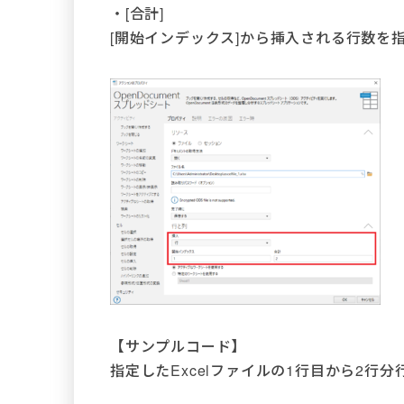
・[合計]
[開始インデックス]から挿入される行数を
【サンプルコード】
指定したExcelファイルの1行目から2行