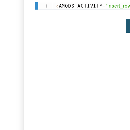
<
=
"insert_r
AMODS ACTIVITY