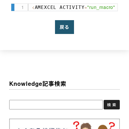
<
=
"run_macro"
AMEXCEL ACTIVITY
 SOU
Copy
戻る
Knowledge記事検索