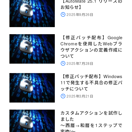
【AutoMate 25.1 リリースの
お知らせ】
2025年9月26日
【修正パッチ配布】Google
Chromeを使用したWebブラ
ウザアクションの定義作成に
ついて
2025年7月28日
【修正パッチ配布】Windows
11で発生する不具合の修正パ
ッチについて
2025年3月21日
カスタムアクションを試作し
ました
～西暦→和暦を1ステップで
変換!～