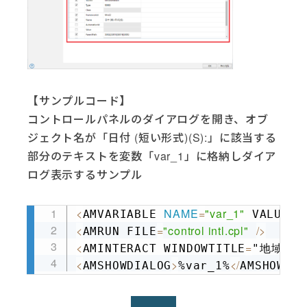
【サンプルコード】
コントロールパネルのダイアログを開き、オブ
ジェクト名が「日付 (短い形式)(S):」に該当する
部分のテキストを変数「var_1」に格納しダイア
ログ表示するサンプル
<
NAME
=
"var_1"
=
""
AMVARIABLE 
 VALUE
Copy
<
=
"control intl.cpl"
/
>
AMRUN FILE
<
=
" O
AMINTERACT WINDOWTITLE
"地域
<
>
<
/
AMSHOWDIALOG
%var_1%
AMSHOWDIA