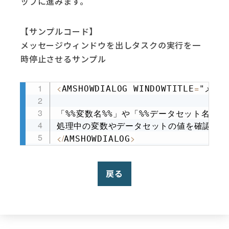
ップに進みます。
【サンプルコード】
メッセージウィンドウを出しタスクの実行を一
時停止させるサンプル
<
=
AMSHOWDIALOG WINDOWTITLE
"メッ
Copy
(
「%%変数名%%」や「%%データセット名
行
<
/
>
AMSHOWDIALOG
戻る