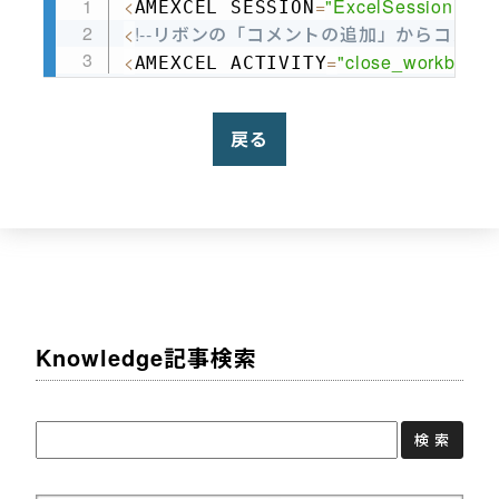
<
=
"ExcelSession1"
AMEXCEL SESSION
 W
Copy
<
!--リボンの「コメントの追加」からコメント
<
=
"close_workbook"
AMEXCEL ACTIVITY
戻る
Knowledge記事検索