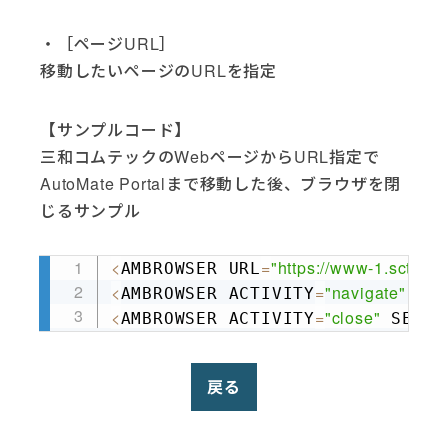
・［ページURL］
移動したいページのURLを指定
【サンプルコード】
三和コムテックのWebページからURL指定で
AutoMate Portalまで移動した後、ブラウザを閉
じるサンプル
<
=
"https://www-1.sct.co
AMBROWSER URL
Copy
<
=
"navigate"
AMBROWSER ACTIVITY
 SE
<
=
"close"
AMBROWSER ACTIVITY
 SESSI
戻る