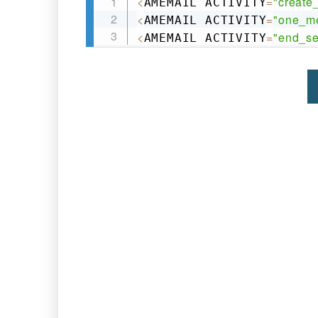
<
=
"create
AMEMAIL ACTIVITY
<
=
"one_m
AMEMAIL ACTIVITY
<
=
"end_se
AMEMAIL ACTIVITY