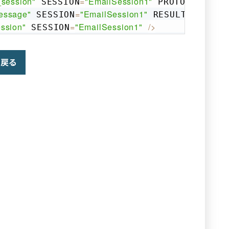
_session"
=
"EmailSession1"
 SESSION
 PROTOCOLTYPE
Copy
essage"
=
"EmailSession1"
 SESSION
 RESULTDATASET
ssion"
=
"EmailSession1"
/
>
 SESSION
戻る