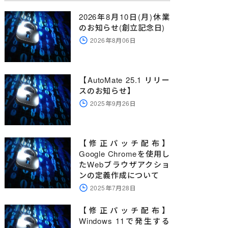
=
"ews"
=
com
"
 EMAILADDRESS
"automate1@example.
=
"dataset1"
=
"%AMTrigger.MessageID%"
 MESSAGEID
 S
2026年8月10日(月)休業
のお知らせ(創立記念日)
2026年8月06日
【AutoMate 25.1 リリー
スのお知らせ】
2025年9月26日
【修正パッチ配布】
Google Chromeを使用し
たWebブラウザアクショ
ンの定義作成について
2025年7月28日
【修正パッチ配布】
Windows 11で発生する