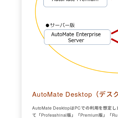
AutoMate Desktop（
AutoMate DesktopはPCでの利用
て「Professhinal版」「Premium版