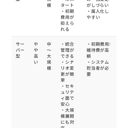
模
タート
がしづらい
・初期
・属人化し
費用が
やすい
抑えら
れる
サー
や
中
・統合
・初期費用/
バー
や
～
管理が
維持費が高
型
高
大
できる
額
い
規
・シナ
・システム
模
リオ変
担当者が必
更が簡
要
単
・セキ
ュリテ
ィ面で
安心
・大規
模展開
にも対
応