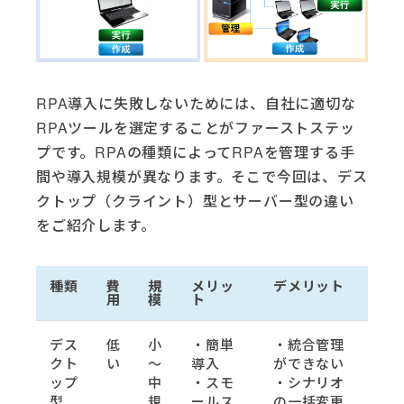
RPA導入に失敗しないためには、自社に適切な
RPAツールを選定することがファーストステッ
プです。RPAの種類によってRPAを管理する手
間や導入規模が異なります。そこで今回は、デス
クトップ（クライント）型とサーバー型の違い
をご紹介します。
種類
費
規
メリッ
デメリット
用
模
ト
デス
低
小
・簡単
・統合管理
クト
い
～
導入
ができない
ップ
中
・スモ
・シナリオ
型
規
ールス
の一括変更