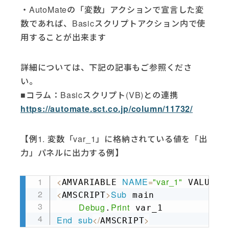
・AutoMateの「変数」アクションで宣言した変
数であれば、Basicスクリプトアクション内で使
用することが出来ます
詳細については、下記の記事もご参照くださ
い。
■コラム：Basicスクリプト(VB)との連携
https://automate.sct.co.jp/column/11732/
【例1. 変数「var_1」に格納されている値を「出
力」パネルに出力する例】
<
NAME
=
"var_1"
=
AMVARIABLE 
 VALUE
"
Copy
<
>
Sub
AMSCRIPT
 main

Debug
Print
.
End
sub
<
/
>
AMSCRIPT