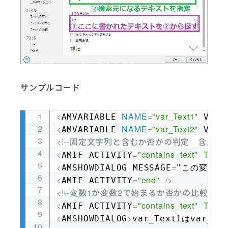
サンプルコード
<
NAME
=
"var_Text1"
AMVARIABLE 
 VALU
Copy
<
NAME
=
"var_Text2"
AMVARIABLE 
 VALU
<
!--固定文字列と含むか否かの判定　含んでい
<
=
"contains_text"
TEXT
AMIF ACTIVITY
<
=
AMSHOWDIALOG MESSAGE
"この変数は
<
=
"end"
/
>
AMIF ACTIVITY
<
!--変数1が変数2で始まるか否かの比較-->
<
=
"contains_text"
TEXT
AMIF ACTIVITY
<
>
AMSHOWDIALOG
var_Text1はvar_