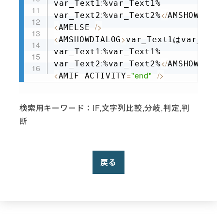
:
var_Text1
%var_Text1%

:
<
/
var_Text2
%var_Text2%
AMSHOWDIA
<
/
>
AMELSE 
<
>
AMSHOWDIALOG
var_Text1はvar_
:
var_Text1
%var_Text1%

:
<
/
var_Text2
%var_Text2%
AMSHOWDIA
<
=
"end"
/
>
AMIF ACTIVITY
検索用キーワード：IF,文字列比較,分岐,判定,判
断
戻る