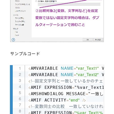
サンプルコード
<
NAME
=
"var_Text1"
AMVARIABLE 
 VALU
Copy
<
NAME
=
"var_Text2"
AMVARIABLE 
 VALU
<
!--固定文字列と一致しているかのチェック　
<
=
=
AMIF EXPRESSION
"%var_Text1% 
<
=
AMSHOWDIALOG MESSAGE
"一致してい
<
=
"end"
/
>
AMIF ACTIVITY
<
!--変数同士の比較　一致していなければIF
<
=
"%var_Text1% &lt;&
AMIF EXPRESSION