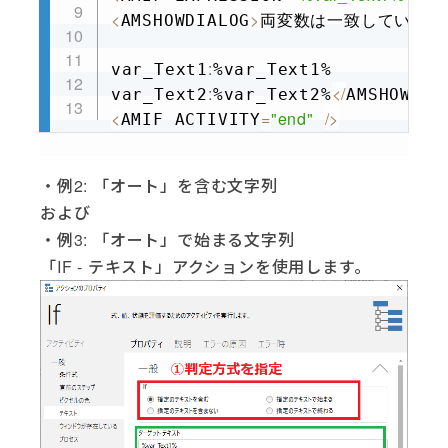
<
>
AMSHOWDIALOG
両変数は一致していません
:
var_Text1
%var_Text1%

:
<
/
var_Text2
%var_Text2%
AMSHOWDIA
<
=
"end"
/
>
AMIF ACTIVITY
・例2: 「オート」を含む文字列
および
・例3: 「オート」で始まる文字列
「IF - テキスト」アクションを使用します。