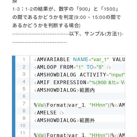
換
1-3：1-2の結果が、数字の「900」と「1500」
の間であるかどうかを判定(9:00 ~ 15:00の間で
あるかどうかを判断する場合)
--------------------------------以下、サンプル(方法1)-
-------------------------------
<
NAME
=
"var_1"
=
"
AMVARIABLE 
 VALUE
Copy
<
=
"1"
TO
=
"5"
/
>
AMLOOP FROM
<
=
"input"
AMSHOWDIALOG ACTIVITY
 ME
<
=
"%(900 &lt;= Val(F
AMIF EXPRESSION
<
>
AMSHOWDIALOG
範囲内

Val
(
(
,
"HHnn"
)
)
<
/
%
Format
var_1
%
AMSHO
<
/
>
AMELSE 
<
>
AMSHOWDIALOG
範囲外

Val
(
(
,
"HHnn"
)
)
<
/
%
Format
var_1
%
AMSHO