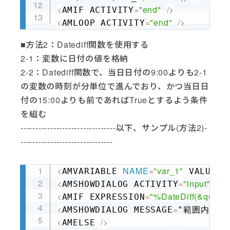
<
=
"end"
/
>
AMIF ACTIVITY
<
=
"end"
/
>
AMLOOP ACTIVITY
■方法2：Datediff関数を使用する
2-1：変数に日付の値を格納
2-2：Datediff関数で、当日日付の9:00よりも2-1
の変数の時刻が分単位で進んでおり、かつ当日日
付の15:00よりも前であればTrueとするよう条件
を組む
--------------------------------以下、サンプル(方法2)-
-------------------------------
<
NAME
=
"var_1"
=
""
AMVARIABLE 
 VALUE
Copy
<
=
"input"
AMSHOWDIALOG ACTIVITY
 ME
<
=
"%DateDiff(&quot;n&
AMIF EXPRESSION
<
=
/
>
AMSHOWDIALOG MESSAGE
"範囲内" 
<
/
>
AMELSE 