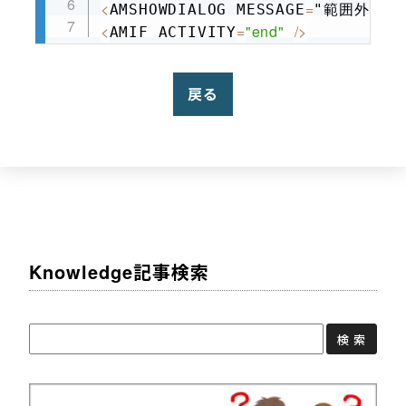
<
=
/
>
AMSHOWDIALOG MESSAGE
"範囲外" 
<
=
"end"
/
>
AMIF ACTIVITY
戻る
Knowledge記事検索