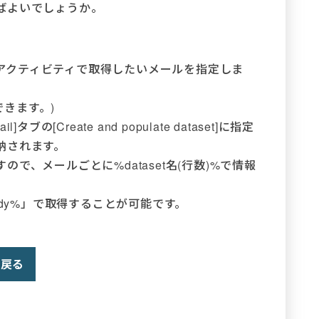
ばよいでしょうか。
sage」アクティビティで取得したいメールを指定しま
できます。)
[Create and populate dataset]に指定
納されます。
で、メールごとに%dataset名(行数)%で情報
ody%」で取得することが可能です。
戻る