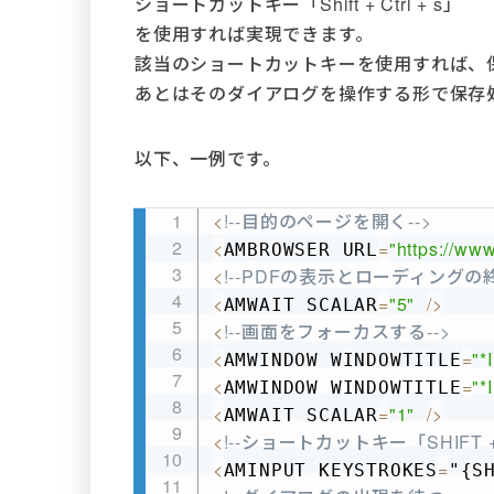
ショートカットキー「Shift + Ctrl + s」
を使用すれば実現できます。
該当のショートカットキーを使用すれば、
あとはそのダイアログを操作する形で保存
以下、一例です。
<
!--目的のページを開く-->
<
=
"https://www
AMBROWSER URL
<
!--PDFの表示とローディングの
<
=
"5"
/
>
AMWAIT SCALAR
<
!--画面をフォーカスする-->
<
=
"*
AMWINDOW WINDOWTITLE
<
=
"*
AMWINDOW WINDOWTITLE
<
=
"1"
/
>
AMWAIT SCALAR
<
!--ショートカットキー「SHIFT + 
<
=
AMINPUT KEYSTROKES
"{S