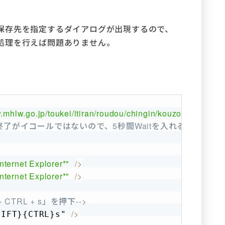
保存先を指定するダイアログが出現するので、
処理を行えば問題ありません。
Copy
.mhlw.go.jp/toukei/itiran/roudou/chingin/kouzou/z2019/dl
終了がイコールではないので、5秒間Waitを入れる-->
Internet Explorer*"
/
>
Internet Explorer*"
/
>
CTRL + s」を押下-->
/
>
HIFT}{CTRL}s" 