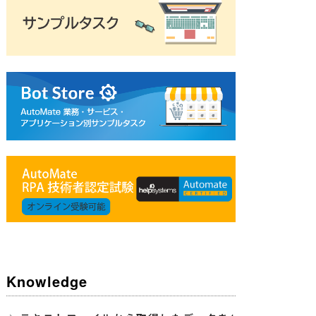
/05.pdf"
=
"BrowserSession1"
/
>
 SESSION
Knowledge