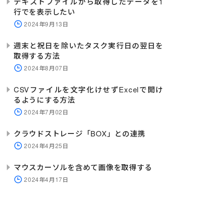
テキストファイルから取得したデータを1
行でを表示したい
"
/
>
YES" 
2024年9月13日
週末と祝日を除いたタスク実行日の翌日を
取得する方法
>
PUT
2024年8月07日
CSVファイルを文字化けせずExcelで開け
TYENGINE="
" OBJECTPROPERTIES="
るようにする方法
active
Toolkit
2024年7月02日
クラウドストレージ「BOX」との連携
2024年4月25日
マウスカーソルを含めて画像を取得する
2024年4月17日