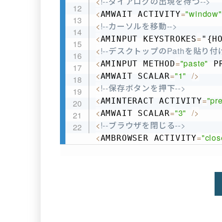
<
!--ダイアログの出現を待つ-->
<
=
"window"
AMWAIT ACTIVITY
<
!--カーソルを移動-->
<
=
AMINPUT KEYSTROKES
"{H
<
!--デスクトップのPathを貼り付け
<
=
"paste"
AMINPUT METHOD
 P
<
=
"1"
/
>
AMWAIT SCALAR
<
!--保存ボタンを押下-->
<
=
"pr
AMINTERACT ACTIVITY
<
=
"3"
/
>
AMWAIT SCALAR
<
!--ブラウザを閉じる-->
<
=
"clos
AMBROWSER ACTIVITY