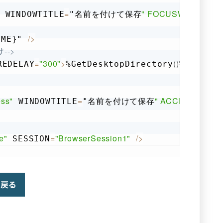
=
" FOCUSWINDOW=
 WINDOWTITLE
"名前を付けて保存
/
>
OME}" 
-->
=
"300"
>
(
)
<
/
REDELAY
%GetDesktopDirectory
%\
AMIN
ess"
=
" ACCESSIBILI
 WINDOWTITLE
"名前を付けて保存
e"
=
"BrowserSession1"
/
>
 SESSION
戻る