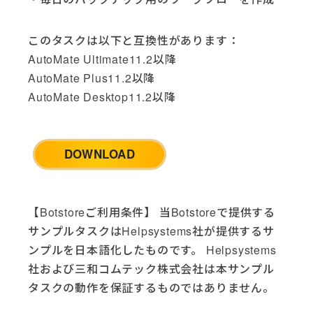
Google Analytics (2)
Google Drive (5)
このタスクは以下と互換性があります：
Google Sheets (2)
AutoMate Ultimate11.2以降
HTTP (2)
AutoMate Plus11.2以降
HubSpot (4)
AutoMate Desktop11.2以降
IBM i (4)
Jira Cloud (2)
JSON (1)
LinkedIn (2)
DOWNLOAD
McAfee AntiVirus (1)
Microsoft Dynamics (1)
Microsoft Excel (13)
【Botstoreご利用条件】 当Botstoreで提供する
Microsoft Office (7)
サンプルタスクはHelpsystems社が提供するサ
Microsoft SQL Server (2)
ンプルを日本語化したものです。 Helpsystems
Microsoft Teams (1)
社および三和コムテック株式会社は本サンプル
Microsoft Windows (5)
タスクの動作を保証するものではありません。
Opsgenie (3)