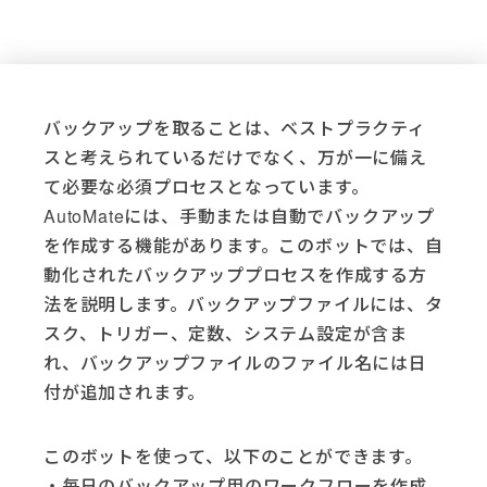
Applications
Active Directory (4)
Acumatica (3)
バックアップを取ることは、ベストプラクティ
Adobe (4)
スと考えられているだけでなく、万が一に備え
Adobe Sign (2)
て必要な必須プロセスとなっています。
AutoMate (49)
Basic Scripting (2)
AutoMateには、手動または自動でバックアップ
DocuSign (5)
を作成する機能があります。このボットでは、自
Email (7)
動化されたバックアッププロセスを作成する方
Excel (10)
法を説明します。バックアップファイルには、タ
File System (15)
スク、トリガー、定数、システム設定が含ま
Freshdesk (3)
れ、バックアップファイルのファイル名には日
FTP (10)
付が追加されます。
Gmail (1)
Go Anywhere (1)
このボットを使って、以下のことができます。
Google (3)
・毎日のバックアップ用のワークフローを作成