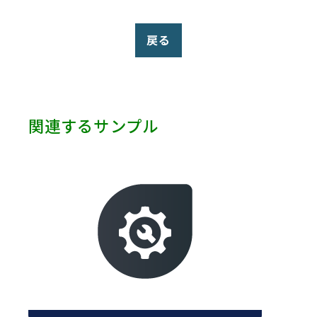
PowerShell (6)
Robot HA (1)
Salesforce (5)
戻る
SAP (9)
ServiceNow (3)
Slack (1)
SmartSheet (1)
関連するサンプル
Telegram (1)
Terminal (1)
Test (1)
Twitter (1)
VMware (1)
Web Services (2)
Yahoo (1)
Zendesk (3)